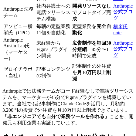
社内弁護士への
開発リソースなし
Anthropic
Anthropic 法務
公式ブロ
電話ツリーシス
でプロトタイプ完
チーム
グ
テム構築
成
アソビュー横
毎朝の定型業務
定型業務を
完全自
横峯氏
峯氏（CPO）
11個を自動化
動化
note
Anthropic
未経験から
広告制作を毎回30
Anthropic
Austin Lau氏
公式ブロ
Figmaプラグイ
分短縮
、45分〜1
（マーケタ
グ
ン開発
時間で完成
ー）
記事制作の外注費
ゼロイチラボ
記事コンテンツ
を
月10万円以上削
—
（当社）
の制作
減
Anthropicでは法務チームがコード経験なしで電話ツリーシス
テムを、マーケターが45分でFigmaプラグインを構築してい
ます。当社でも記事制作にClaude Codeを活用し、月額約
3,200円の投資で外注費を月10万円以上削減できています。
「非エンジニアでも自分で業務ツールを作れる」
ことを、開
発元も利用企業も実証しています。