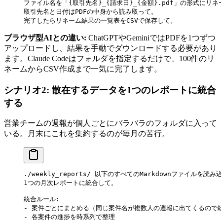
ファイル名を「{取引先名}_{請求日}_{金額}.pdf」の形式にリ
取引先名と日付はPDFの中身から読み取って。
完了したらリネーム結果の一覧表をCSVで保存して。
ブラウザ型AIとの違い:
ChatGPTやGeminiではPDFを1つずつ
アップロードし、結果を手動でダウンロードする必要があり
ます。Claude Codeはフォルダを指定するだけで、100件のリ
ネームからCSV作成まで一気に完了します。
シナリオ2: 散在するデータを1つのレポートに統合
する
営業チームの週報が個人ごとにバラバラのフォルダに入って
いる。月末にこれを集約するのが毎月の苦行。
./weekly_reports/ 以下のすべてのMarkdownファイルを読
1つの月次レポートに統合して。
統合ルール:
- 案件ごとにまとめる（同じ案件名が複数人の週報に出てくるので
- 各案件の進捗を時系列で整理