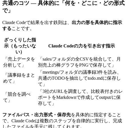
共通のコツ — 具体的に「何を・どこに・どの形式
で」
Claude Codeで結果を出す鉄則は、
出力の形を具体的に指示
する
ことです。
ざっくりした指
示（もったいな
Claude Codeの力を引き出す指示
い）
「売上データを
「sales/フォルダの全CSVを統合して、月
分析して」
別売上の棒グラフをPNGで保存して」
「meetings/フォルダの議事録3件を読み、
「議事録をまと
共通のTODOを抽出してtodo.mdに保存し
めて」
て」
「3社のURLを調査して、比較表付きのレ
「競合を調べ
ポートをMarkdownで作成してoutput/に保
て」
存して」
ファイルパス・出力形式・保存先
を具体的に指定すること
で、Claude Codeは複数のステップを自律的に実行し、完成
したファイルを手元に残してくれます。