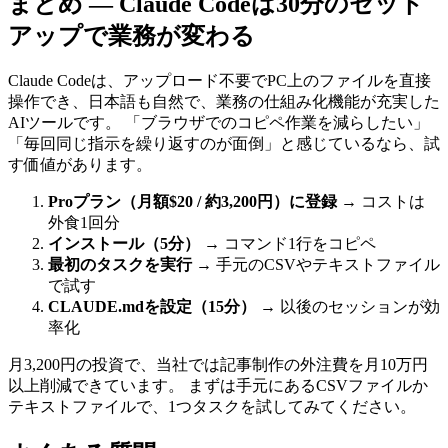
まとめ — Claude Codeは30分のセット
アップで業務が変わる
Claude Codeは、アップロード不要でPC上のファイルを直接
操作でき、日本語も自然で、業務の仕組み化機能が充実した
AIツールです。 「ブラウザでのコピペ作業を減らしたい」
「毎回同じ指示を繰り返すのが面倒」と感じているなら、試
す価値があります。
Proプラン（月額$20 / 約3,200円）に登録
→ コストは
外食1回分
インストール（5分）
→ コマンド1行をコピペ
最初のタスクを実行
→ 手元のCSVやテキストファイル
で試す
CLAUDE.mdを設定（15分）
→ 以後のセッションが効
率化
月3,200円の投資で、当社では記事制作の外注費を月10万円
以上削減できています。 まずは手元にあるCSVファイルか
テキストファイルで、1つタスクを試してみてください。