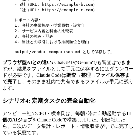
- B社（URL: https://example-b.com）
- C社（URL: https://example-c.com）
レポート内容:
1. 各社の事業概要・従業員数・設立年
2. サービス内容と料金の比較表
3. 各社の強み・弱み
4. 当社との取引における推奨順位と理由
output/vendor_comparison.md として保存して。
ブラウザ型AIとの違い:
ChatGPTやGeminiでも調査はできま
すが、結果をファイルとして手元に保存するにはダウンロー
ドが必要です。Claude Codeは
調査→整理→ファイル保存ま
で完了
し、そのまま社内で共有できるファイルが手元に残り
ます。
シナリオ4: 定期タスクの完全自動化
アソビュー社のCPO・横峯氏は、毎朝7時に自動起動する
11
個のAIジョブ
をClaude Codeで構築しました。朝出社した
ら、日次のデータ集計・レポート・情報収集がすでに完了し
ている状態です。