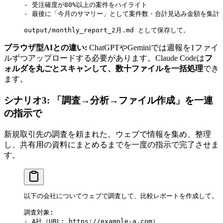
- 受注確度が80%以上の案件をハイライト
- 最後に「今月のサマリー」として案件数・合計見込み金額を集計
output/monthly_report_2月.md として保存して。
ブラウザ型AIとの違い:
ChatGPTやGeminiでは週報を1ファイ
ルずつアップロードする必要があります。Claude Codeは
フ
ォルダを丸ごとスキャンして、数十ファイルを一括処理
でき
ます。
シナリオ3: 「調査→分析→ファイル作成」を一連
の指示で
新規取引先の調査を頼まれた。ウェブで情報を集め、整理
し、共有用の資料にまとめるまでを一度の指示で完了させま
す。
以下の会社についてウェブで調査して、比較レポートを作成して。
調査対象:
- A社（URL: https://example-a.com）