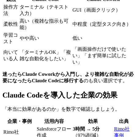
操作方
ターミナル（テキスト
GUI（画面クリック）
法
入力）
高い（複雑な指示も可
柔軟性
中程度（定型タスク向き）
能）
学習コ
やや高い
低い
スト
「画面操作だけで使いた
向いて
「ターミナルOK」「複
い」「まず簡単に試した
いる人
雑な自動化をしたい」
い」
迷ったらClaude Coworkから入門し、より複雑な自動化が必
要になったらClaude Codeに移行する
のも良い選択です。
Claude Codeを導入した企業の効果
「本当に効果があるのか」を数字で確認しましょう。
企業・事例
活用内容
効果
出典
Salesforceフロー
3時間 → 5分
Rimo社
Rimo社
作成
（97%削減）
事例