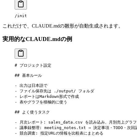
/init
これだけで、CLAUDE.mdの雛形が自動生成されます。
実用的なCLAUDE.mdの例
# プロジェクト設定
## 基本ルール
-
 出力は日本語で
-
 ファイル保存先は ./output/ フォルダ
-
 レポートはMarkdown形式で作成
-
 表やグラフを積極的に使う
## よく使うタスク
-
 月次レポート: sales_data.csv を読み込み、月別売上グラ
-
 議事録整理: meeting_notes.txt → 決定事項・TODO・次
-
 競合調査: 指定URLの情報を比較表にまとめる