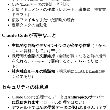
CSV/Excelデータの集計・可視化
定型ドキュメントの作成（レポート、議事録、提案書
ドラフト）
複数ファイルをまたいだ情報の統合
定期タスクの自動化
Claude Codeが苦手なこと
主観的な判断やデザインセンスが必要な作業
（「かっ
こいい資料にして」は苦手）
長時間の会話の文脈維持
（会話が長くなると前の指示
を忘れる。
で要約するか、
でリセッ
/compact
/clear
ト）
社内独自ルールの暗黙知
（明示的にCLAUDE.mdに書
く必要あり）
セキュリティの注意点
Claude Codeで処理するデータは
Anthropicのサーバー
に送信されます
（ローカル処理ではない）
デフォルトではAIの学習データに使われません
（全プ