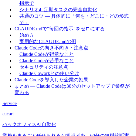
指示で
シナリオ4: 定期タスクの完全自動化
共通のコツ — 具体的に「何を・どこに・どの形式
で」
CLAUDE.mdで"毎回の指示"をゼロにする
始め方
実用的なCLAUDE.mdの例
Claude Codeの向き不向き・注意点
Claude Codeが得意なこと
Claude Codeが苦手なこと
セキュリティの注意点
Claude Coworkとの使い分け
Claude Codeを導入した企業の効果
まとめ — Claude Codeは30分のセットアップで業務が
変わる
Service
cacari
バックオフィスAI自動化
業務をまるごと任せられるAI担当者を。60分の無料診断実