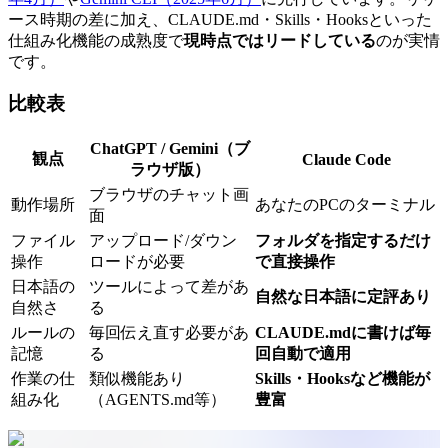
ース時期の差に加え、CLAUDE.md・Skills・Hooksといった
仕組み化機能の成熟度で
現時点ではリードしている
のが実情
です。
比較表
ChatGPT / Gemini（ブ
観点
Claude Code
ラウザ版）
ブラウザのチャット画
動作場所
あなたのPCのターミナル
面
ファイル
アップロード/ダウン
フォルダを指定するだけ
操作
ロードが必要
で直接操作
日本語の
ツールによって差があ
自然な日本語に定評あり
自然さ
る
ルールの
毎回伝え直す必要があ
CLAUDE.mdに書けば毎
記憶
る
回自動で適用
作業の仕
類似機能あり
Skills・Hooksなど機能が
組み化
（AGENTS.md等）
豊富