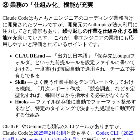
③ 業務の「仕組み化」機能が充実
Claude Codeはもともとエンジニアのコーディング業務向け
に開発されたツールですが、開発元のAnthropicが法人利用に
注力してきた背景もあり、
繰り返しの作業を仕組み化する機
能
が充実しています。 これが、非エンジニアの業務にも応
用しやすいと評価されているポイントです。
CLAUDE.md
— 「出力は日本語」「保存先はoutputフ
ォルダ」といった前提ルールを設定ファイルに書いて
おける。一度書けば毎回自動で適用され、チームで共
有もできる
Skills
— よく使う作業手順をテンプレート化しておけ
る機能。「月次レポート作成」「競合調査」などを定
型化すれば、毎回ゼロから指示する必要がなくなる
Hooks
— ファイル保存後に自動でフォーマット整形す
るなど、特定のタイミングで決まった処理を自動実行
する仕組み
ChatGPTやGeminiにも類似のCLIツールがありますが、
Claude Codeは
2025年2月公開
と最も早く、
Codex CLI（2025
年4月）
や
Gemini CLI（2025年6月）
に先行しています。リリ