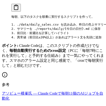
毎朝、以下のタスクを順番に実行するスクリプトを作って。
1. ./data/daily_sales.csv を読み込み、昨日の売上サマ
2. サマリーを ./reports/daily/{今日の日付}.md に保存
3. 前日比・前週比を計算してハイライト
4. 異常値（前日比±20%以上）があればアラート文を先頭に追加
ポイント:
Claude Codeは、このスクリプトの作成だけでな
く、
毎朝自動実行するためのcron設定
（PCに「毎朝7時にこ
れを実行して」と予約する仕組み）まで一気にやってくれま
す。スマホのアラーム設定と同じ感覚で、「cronで毎朝実行
して」と頼むだけです。
参考
アソビュー横峯氏 — Claude Codeで毎朝11個のAIジョブを自
動化