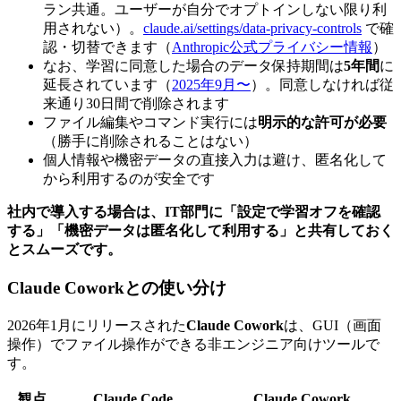
ラン共通。ユーザーが自分でオプトインしない限り利
用されない）。
claude.ai/settings/data-privacy-controls
で確
認・切替できます（
Anthropic公式プライバシー情報
）
なお、学習に同意した場合のデータ保持期間は
5年間
に
延長されています（
2025年9月〜
）。同意しなければ従
来通り30日間で削除されます
ファイル編集やコマンド実行には
明示的な許可が必要
（勝手に削除されることはない）
個人情報や機密データの直接入力は避け、匿名化して
から利用するのが安全です
社内で導入する場合は、IT部門に「設定で学習オフを確認
する」「機密データは匿名化して利用する」と共有しておく
とスムーズです。
Claude Coworkとの使い分け
2026年1月にリリースされた
Claude Cowork
は、GUI（画面
操作）でファイル操作ができる非エンジニア向けツールで
す。
観点
Claude Code
Claude Cowork