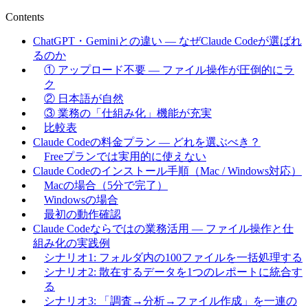
Contents
ChatGPT・Geminiとの違い — なぜClaude Codeが選ばれ
るのか
① アップロード不要 — ファイル操作が圧倒的にラ
ク
② 日本語が自然
③ 業務の「仕組み化」機能が充実
比較表
Claude Codeの料金プラン — どれを選ぶべき？
Freeプランでは実用的に使えない
Claude Codeのインストール手順（Mac / Windows対応）
Macの場合（5分で完了）
Windowsの場合
最初の動作確認
Claude Codeならではの業務活用 — ファイル操作と仕
組み化の実践例
シナリオ1: フォルダ内の100ファイルを一括処理する
シナリオ2: 散在するデータを1つのレポートに統合す
る
シナリオ3: 「調査→分析→ファイル作成」を一連の