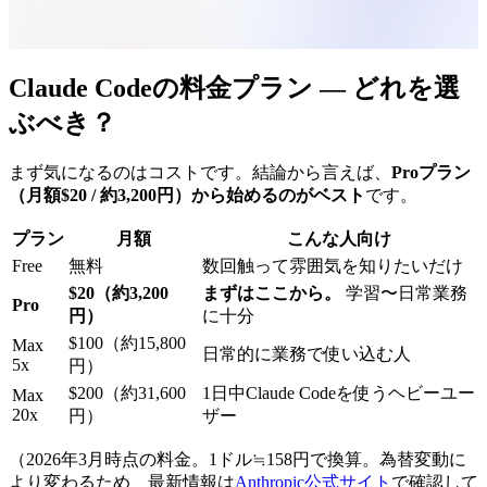
Claude Codeの料金プラン — どれを選
ぶべき？
まず気になるのはコストです。結論から言えば、
Proプラン
（月額$20 / 約3,200円）から始めるのがベスト
です。
プラン
月額
こんな人向け
Free
無料
数回触って雰囲気を知りたいだけ
$20（約3,200
まずはここから。
学習〜日常業務
Pro
円）
に十分
$100（約15,800
Max
日常的に業務で使い込む人
5x
円）
$200（約31,600
1日中Claude Codeを使うヘビーユー
Max
20x
円）
ザー
（2026年3月時点の料金。1ドル≒158円で換算。為替変動に
より変わるため、最新情報は
Anthropic公式サイト
で確認して