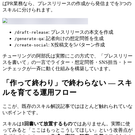
ばPR業務なら、プレスリリースの作成から発信までを3つの
スキルに分けられます。
: プレスリリースの本文を作成
/draft-release
: 記者向けの想定問答を生成
/generate-qa
: X投稿文を5パターン作成
/create-social
チューリングの阿部氏は実際にこの方式で、「プレスリリー
スを書いて」の一言でライター・想定問答・SNS担当・トー
ンチェックが一斉に動く仕組みを構築しています。
「作って終わり」で終わらない — スキ
ルを育てる運用フロー
ここが、既存のスキル解説記事ではほとんど触れられていな
いポイントです。
スキルは
1回書いて放置するもの
ではありません。実際に使
ってみると「ここはもっとこうしてほしい」という改善点が