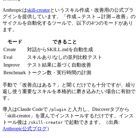
Anthropicは
skill-creator
というスキル作成・改善用の公式プラ
グインを提供しています。「作成→テスト→計測→改善」の
サイクルを自動化するツールで、以下の4つのモードがあり
ます。
モード
できること
Create
対話からSKILL.mdを自動生成
Eval
スキルあり/なしの並列比較テスト
Improve
テスト結果に基づく自動改善
Benchmark
トークン数・実行時間の計測
手動で「改善点はある？」と聞くだけでも十分ですが、繰り
返し使う重要なスキルを本格的に磨き込みたい場合に有効で
す。
導入はClaude Codeで
と入力し、Discoverタブから
/plugin
「skill-creator」を選んでインストールするだけです。インス
トール後は
で起動できます。（出典:
/skill-creator
Anthropic公式ブログ
）