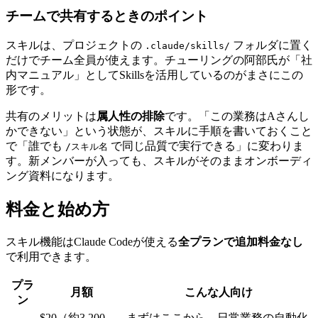
チームで共有するときのポイント
スキルは、プロジェクトの
フォルダに置く
.claude/skills/
だけでチーム全員が使えます。チューリングの阿部氏が「社
内マニュアル」としてSkillsを活用しているのがまさにこの
形です。
共有のメリットは
属人性の排除
です。「この業務はAさんし
かできない」という状態が、スキルに手順を書いておくこと
で「誰でも
で同じ品質で実行できる」に変わりま
/スキル名
す。新メンバーが入っても、スキルがそのままオンボーディ
ング資料になります。
料金と始め方
スキル機能はClaude Codeが使える
全プランで追加料金なし
で利用できます。
プラ
月額
こんな人向け
ン
$20（約3,200
まずはここから。日常業務の自動化