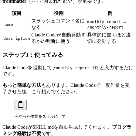
frontmatter
（
で囲まれた部分）が重要です。
---
項目
役割
例
スラッシュコマンド名に
→
monthly-report
name
なる
/monthly-report
Claude Codeが自動発動す
具体的に書くほど適
description
るかの判断に使う
切に発動する
ステップ3：使ってみる
Claude Codeを起動して
と入力するだけ
/monthly-report 3月
です。
もっと簡単な方法
もあります。Claude Codeで一度作業を完
了させた後、こう頼んでください。
今やった作業をスキルにして
Claude CodeがSKILL.mdを自動生成してくれます。
プログラ
ミング経験は不要
です。