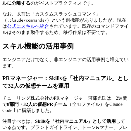
ルに分離する
のがベストプラクティスです。
なお、以前は「カスタムスラッシュコマンド」
（
）という別機能がありましたが、現在
.claude/commands/
は
公式にスキルへ統合
されています。既存のコマンドファイ
ルはそのまま動作するため、移行作業は不要です。
スキル機能の活用事例
エンジニアだけでなく、非エンジニアの活用事例も増えてい
ます。
PRマネージャー：Skillsを「社内マニュアル」とし
て32人の仮想チームを運用
チューリング株式会社のPRマネージャー阿部光氏は、2週間
で
8部門・32人の仮想PRチーム
（全41ファイル）をClaude
Code上に構築しました。
注目すべきは、
Skillsを「社内マニュアル」として活用
して
いる点です。ブランドガイドライン、トーン&マナー、プレ