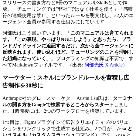
スリリースの書き方など8冊のマニュアルをSkillsとして作
成。「チューリングでは"弊社"ではなく社名を使う」「感嘆
符の連続使用は禁止」といったルールを明文化し、32人のエ
ージェント全員が参照する仕組みにしています。
阿部氏はこう書いています。「
このマニュアルは育てられま
す。『この表現、やっぱりNGにしよう』と思ったら、ブラ
ンドガイドラインに追記するだけ。次から全エージェントに
反映されます。使い込むほど、チューリングのことを理解し
た組織になっていく
」。プログラミングの知識は不要で、す
べてMarkdownファイルです。（出典:
阿部光氏 X Article
）
マーケター：スキルにブランドルールを蓄積し広
告制作を30秒に
Anthropic社のグロースマーケター Austin Lau氏は、
ターミナ
ルの開き方をGoogleで検索するところからスタート
しまし
た。1週間後には、2つのワークフローを構築しています。
1つ目は、Figmaプラグインで広告クリエイティブのバリエー
ションをワンクリックで生成する仕組み。2つ目が、
と
/rsa
いうスキル（カスタムスラッシュコマンド）
です。
と
/rsa