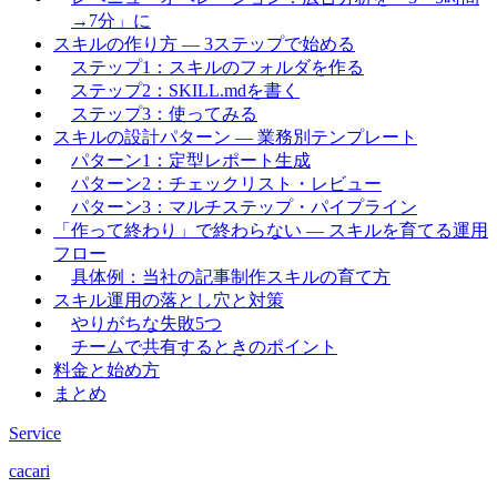
→7分」に
スキルの作り方 — 3ステップで始める
ステップ1：スキルのフォルダを作る
ステップ2：SKILL.mdを書く
ステップ3：使ってみる
スキルの設計パターン — 業務別テンプレート
パターン1：定型レポート生成
パターン2：チェックリスト・レビュー
パターン3：マルチステップ・パイプライン
「作って終わり」で終わらない — スキルを育てる運用
フロー
具体例：当社の記事制作スキルの育て方
スキル運用の落とし穴と対策
やりがちな失敗5つ
チームで共有するときのポイント
料金と始め方
まとめ
Service
cacari