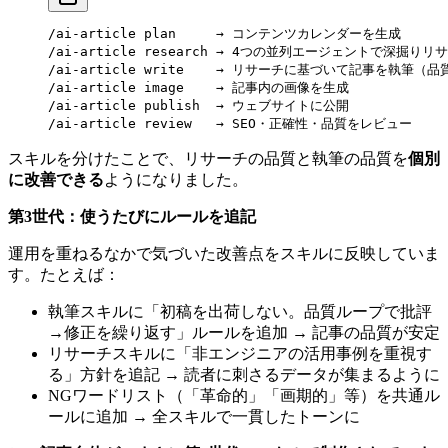
/ai-article plan     → コンテンツカレンダーを生成
/ai-article research → 4つの並列エージェントで深掘りリ
/ai-article write    → リサーチに基づいて記事を執筆（
/ai-article image    → 記事内の画像を生成
/ai-article publish  → ウェブサイトに公開
/ai-article review   → SEO・正確性・品質をレビュー
スキルを分けたことで、リサーチの品質と執筆の品質を
個別
に改善できる
ようになりました。
第3世代：使うたびにルールを追記
運用を重ねるなかで気づいた改善点をスキルに反映していま
す。たとえば：
執筆スキルに「初稿を出荷しない。品質ループで批評
→修正を繰り返す」ルールを追加 → 記事の品質が安定
リサーチスキルに「非エンジニアの活用事例を重視す
る」方針を追記 → 読者に刺さるデータが集まるように
NGワードリスト（「革命的」「画期的」等）を共通ル
ールに追加 → 全スキルで一貫したトーンに