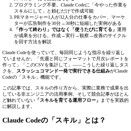
プログラミング不要。Claude Codeに「今やった作業を
スキルにして」と頼むだけで作成可能
PRマネージャー1人が32人分の仕事をカバー、マーケ
ターが広告制作を30分→30秒に短縮した実例がある
「作って終わり」ではなく「使うたびに育てる」
運用
が成果を分ける。作成→実行→観察→改善のサイクル
を回す方法を解説
Claude Codeを使っていて、毎回同じような指示を繰り返し
ていませんか。「先週と同じフォーマットで月次レポートを
作って」「このCSVを集計して」——こうした繰り返しタス
クを、
スラッシュコマンド一発で実行できる仕組み
がClaude
Codeの「スキル」機能です。
この記事では、スキルの作り方から、実際に業務で成果を出
している非エンジニアの活用事例、そして競合記事がほとん
ど触れていない
「スキルを育てる運用フロー」
までを実践的
に解説します。
Claude Codeの「スキル」とは？