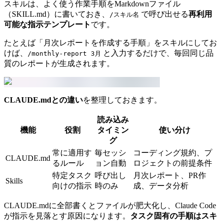
スキルは、よく使う作業手順をMarkdownファイル
（SKILL.md）に書いておき、
で呼び出せる
再利用
/スキル名
可能な指示テンプレート
です。
たとえば「月次レポートを作成する手順」をスキルにしてお
けば、
と入力するだけで、毎回同じ品
/monthly-report 3月
質のレポートが生成されます。
CLAUDE.mdとの違い
を整理しておきます。
読み込み
機能
役割
タイミン
使い分け
グ
常に適用す
毎セッシ
コーディング規約、プ
CLAUDE.md
るルール
ョン自動
ロジェクトの前提条件
特定タスク
呼び出し
月次レポート、PR作
Skills
向けの指示
時のみ
成、データ分析
CLAUDE.mdに全部書くとファイルが肥大化し、Claude Code
が指示を見落とす原因になります。
タスク固有の手順はスキ