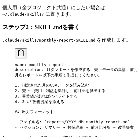
個人用（全プロジェクト共通）にしたい場合は
に置きます。
~/.claude/skills/
ステップ2：SKILL.mdを書く
を作成します。
.claude/skills/monthly-report/SKILL.md
name: monthly-report
description: 月次レポートを作成する。売上データの集計、
月次レポートを以下の手順で作成してください。
1.
 指定された月のCSVデータを読み込む
2.
 売上・費用・利益を集計し、前月比を算出する
3.
 異常値があればハイライトする
4.
 3つの改善提案を添える
## 出力フォーマット
-
 ファイル名: 
`reports/YYYY-MM_monthly-report.md`
-
 セクション: サマリー → 数値詳細 → 前月比分析 → 改善提案