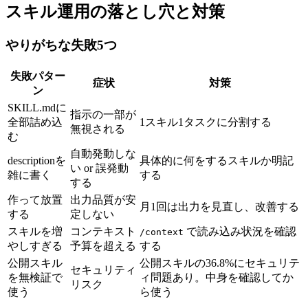
スキル運用の落とし穴と対策
やりがちな失敗5つ
失敗パター
症状
対策
ン
SKILL.mdに
指示の一部が
全部詰め込
1スキル1タスクに分割する
無視される
む
自動発動しな
descriptionを
具体的に何をするスキルか明記
い or 誤発動
雑に書く
する
する
作って放置
出力品質が安
月1回は出力を見直し、改善する
する
定しない
スキルを増
コンテキスト
で読み込み状況を確認
/context
やしすぎる
予算を超える
する
公開スキル
公開スキルの36.8%にセキュリテ
セキュリティ
を無検証で
ィ問題あり。中身を確認してか
リスク
使う
ら使う