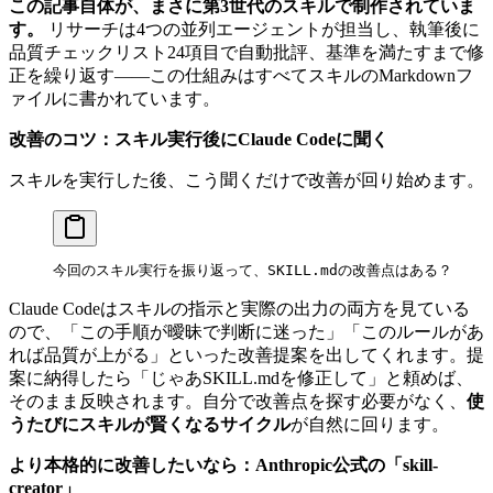
この記事自体が、まさに第3世代のスキルで制作されていま
す。
リサーチは4つの並列エージェントが担当し、執筆後に
品質チェックリスト24項目で自動批評、基準を満たすまで修
正を繰り返す——この仕組みはすべてスキルのMarkdownフ
ァイルに書かれています。
改善のコツ：スキル実行後にClaude Codeに聞く
スキルを実行した後、こう聞くだけで改善が回り始めます。
今回のスキル実行を振り返って、SKILL.mdの改善点はある？
Claude Codeはスキルの指示と実際の出力の両方を見ている
ので、「この手順が曖昧で判断に迷った」「このルールがあ
れば品質が上がる」といった改善提案を出してくれます。提
案に納得したら「じゃあSKILL.mdを修正して」と頼めば、
そのまま反映されます。自分で改善点を探す必要がなく、
使
うたびにスキルが賢くなるサイクル
が自然に回ります。
より本格的に改善したいなら：Anthropic公式の「skill-
creator」