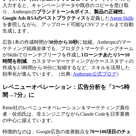
入力すると、キャンペーンデータや既存のコピーを受け取
り、Anthropicの
ブランドトーン&ボイス、製品の正確性、
Google Ads RSAのベストプラクティス
を定義した
Agent Skills
を参照しながら、アップロード可能なCSVファイルまで自動
生成します。
広告1本の作成時間が
30分から30秒
に短縮。Anthropicのマー
ケティング組織全体でも、プロダクトマーケティングチーム
がSkillsでローンチブリーフを作成し
1ローンチあたり5〜10
時間を削減
、カスタマーマーケティングがケーススタディの
作成を2.5時間から30分に短縮するなど、スキルを活用した
効率化が進んでいます。（出典:
Anthropic公式ブログ
）
レベニューオペレーション：広告分析を「3〜5時
間→7分」に
Rimo社のレベニューオペレーション＆マーケティング責任
者・佐伯氏は、非エンジニアながらClaude Codeを日常業務
の中心に据えています。
特徴的なのは、Google広告の改善観点を
70〜100項目のチェ