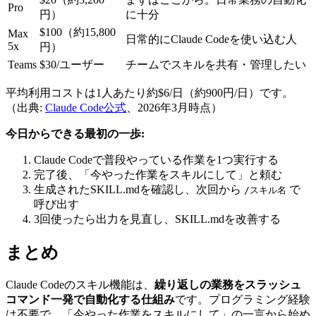
Pro
円）
に十分
$100（約15,800
Max
日常的にClaude Codeを使い込む人
5x
円）
Teams
$30/ユーザー
チームでスキルを共有・管理したい
平均利用コストは1人あたり約$6/日（約900円/日）です。
（出典:
Claude Code公式
、2026年3月時点）
今日からできる最初の一歩:
Claude Codeで普段やっている作業を1つ実行する
完了後、「今やった作業をスキルにして」と頼む
生成されたSKILL.mdを確認し、次回から
で
/スキル名
呼び出す
3回使ったら出力を見直し、SKILL.mdを改善する
まとめ
Claude Codeのスキル機能は、
繰り返しの業務をスラッシュ
コマンド一発で自動化する仕組み
です。プログラミング経験
は不要で、「今やった作業をスキルにして」の一言から始め