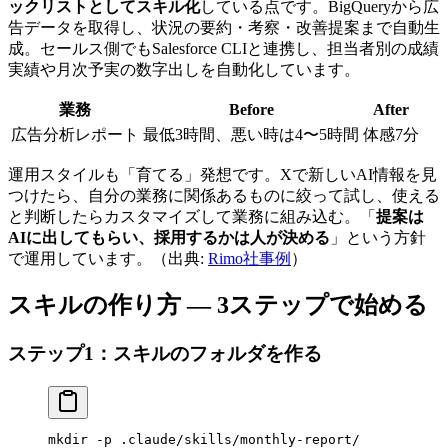
ックリストとしてスキル化
している点です。BigQueryから広
告データを取得し、状況の要約・考察・改善提案まで自動生
成。セールス側でもSalesforce CLIと連携し、担当者別の成績
実績や月次予実の数字出しを自動化しています。
業務
Before
After
広告分析レポート
最低3時間、悪い時は4〜5時間
体感7分
運用スタイルも「育てる」発想です。Xで新しいAI情報を見
つけたら、自分の業務に関係あるものに絞って試し、使える
と判断したらカスタマイズして業務に組み込む。「
提案は
AIに出してもらい、採用するかは人が決める
」という方針
で運用しています。（出典:
Rimo社事例
）
スキルの作り方 — 3ステップで始める
ステップ1：スキルのフォルダを作る
mkdir
 -p
 .claude/skills/monthly-report/