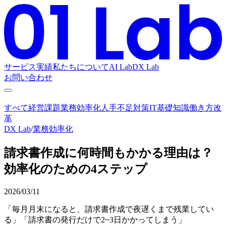
サービス
実績
私たちについて
AI Lab
DX Lab
お問い合わせ
すべて
経営課題
業務効率化
人手不足対策
IT基礎知識
働き方改
革
DX Lab
/
業務効率化
請求書作成に何時間もかかる理由は？
効率化のための4ステップ
2026/03/11
「毎月月末になると、請求書作成で夜遅くまで残業してい
る」「請求書の発行だけで2~3日かかってしまう」