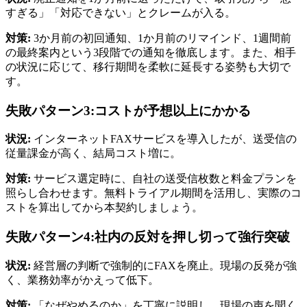
すぎる」「対応できない」とクレームが入る。
対策:
3か月前の初回通知、1か月前のリマインド、1週間前
の最終案内という3段階での通知を徹底します。また、相手
の状況に応じて、移行期間を柔軟に延長する姿勢も大切で
す。
失敗パターン3:コストが予想以上にかかる
状況:
インターネットFAXサービスを導入したが、送受信の
従量課金が高く、結局コスト増に。
対策:
サービス選定時に、自社の送受信枚数と料金プランを
照らし合わせます。無料トライアル期間を活用し、実際のコ
ストを算出してから本契約しましょう。
失敗パターン4:社内の反対を押し切って強行突破
状況:
経営層の判断で強制的にFAXを廃止。現場の反発が強
く、業務効率がかえって低下。
対策:
「なぜやめるのか」を丁寧に説明し、現場の声を聞く