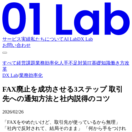
サービス
実績
私たちについて
AI Lab
DX Lab
お問い合わせ
すべて
経営課題
業務効率化
人手不足対策
IT基礎知識
働き方改
革
DX Lab
/
業務効率化
FAX廃止を成功させる3ステップ 取引
先への通知方法と社内説得のコツ
2026/02/26
「FAXをやめたいけど、取引先が使っているから無理」
「社内で反対されて、結局そのまま」 「何から手をつけれ