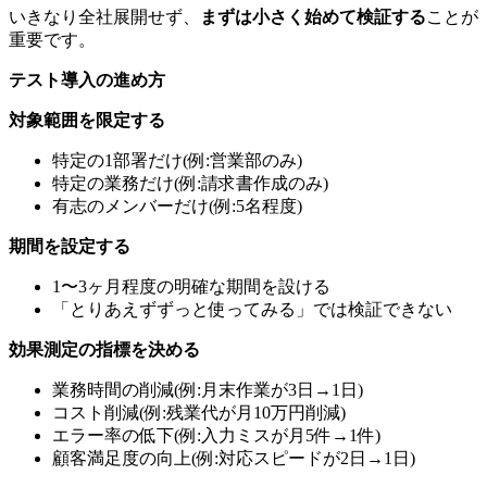
いきなり全社展開せず、
まずは小さく始めて検証する
ことが
重要です。
テスト導入の進め方
対象範囲を限定する
特定の1部署だけ(例:営業部のみ)
特定の業務だけ(例:請求書作成のみ)
有志のメンバーだけ(例:5名程度)
期間を設定する
1〜3ヶ月程度の明確な期間を設ける
「とりあえずずっと使ってみる」では検証できない
効果測定の指標を決める
業務時間の削減(例:月末作業が3日→1日)
コスト削減(例:残業代が月10万円削減)
エラー率の低下(例:入力ミスが月5件→1件)
顧客満足度の向上(例:対応スピードが2日→1日)