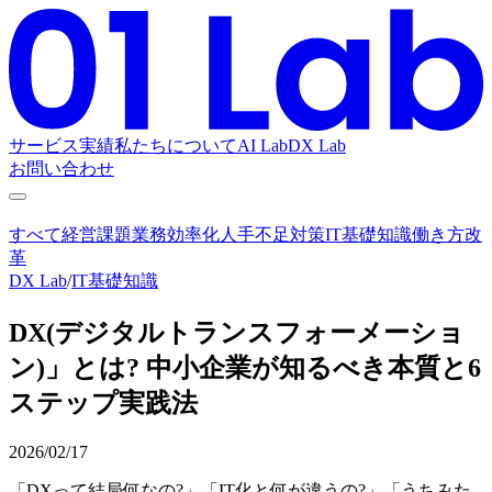
サービス
実績
私たちについて
AI Lab
DX Lab
お問い合わせ
すべて
経営課題
業務効率化
人手不足対策
IT基礎知識
働き方改
革
DX Lab
/
IT基礎知識
DX(デジタルトランスフォーメーショ
ン)」とは? 中小企業が知るべき本質と6
ステップ実践法
2026/02/17
「DXって結局何なの?」「IT化と何が違うの?」「うちみた