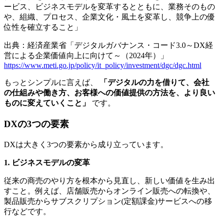
ービス、ビジネスモデルを変革するとともに、業務そのもの
や、組織、プロセス、企業文化・風土を変革し、競争上の優
位性を確立すること」
出典：経済産業省「デジタルガバナンス・コード3.0～DX経
営による企業価値向上に向けて～（2024年）」
https://www.meti.go.jp/policy/it_policy/investment/dgc/dgc.html
もっとシンプルに言えば、
「デジタルの力を借りて、会社
の仕組みや働き方、お客様への価値提供の方法を、より良い
ものに変えていくこと」
です。
DXの3つの要素
DXは大きく3つの要素から成り立っています。
1. ビジネスモデルの変革
従来の商売のやり方を根本から見直し、新しい価値を生み出
すこと。例えば、店舗販売からオンライン販売への転換や、
製品販売からサブスクリプション(定額課金)サービスへの移
行などです。