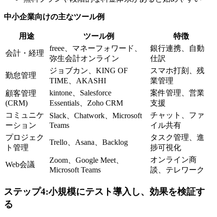
中小企業向けの主なツール例
用途
ツール例
特徴
freee、マネーフォワード、
銀行連携、自動
会計・経理
弥生会計オンライン
仕訳
ジョブカン、KING OF
スマホ打刻、残
勤怠管理
TIME、AKASHI
業管理
kintone、Salesforce
案件管理、営業
顧客管理
(CRM)
Essentials、Zoho CRM
支援
コミュニケ
チャット、ファ
Slack、Chatwork、Microsoft
ーション
Teams
イル共有
プロジェク
タスク管理、進
Trello、Asana、Backlog
ト管理
捗可視化
オンライン商
Zoom、Google Meet、
Web会議
Microsoft Teams
談、テレワーク
ステップ4:小規模にテスト導入し、効果を検証す
る