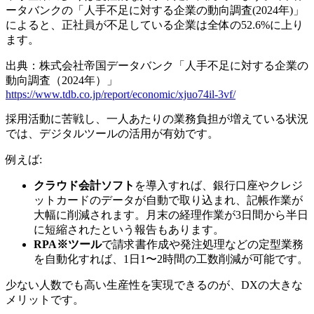
ータバンクの「人手不足に対する企業の動向調査(2024年)」
によると、正社員が不足している企業は全体の52.6%に上り
ます。
出典：株式会社帝国データバンク「人手不足に対する企業の
動向調査（2024年）」
https://www.tdb.co.jp/report/economic/xjuo74il-3vf/
採用活動に苦戦し、一人あたりの業務負担が増えている状況
では、デジタルツールの活用が有効です。
例えば:
クラウド会計ソフト
を導入すれば、銀行口座やクレジ
ットカードのデータが自動で取り込まれ、記帳作業が
大幅に削減されます。月末の経理作業が3日間から半日
に短縮されたという報告もあります。
RPA※ツール
で請求書作成や発注処理などの定型業務
を自動化すれば、1日1〜2時間の工数削減が可能です。
少ない人数でも高い生産性を実現できるのが、DXの大きな
メリットです。