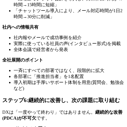
時間→15時間に短縮」
「チャットツール導入により、メール対応時間が1日2
時間→30分に削減」
社内への情報共有
社内報やメールで成功事例を紹介
実際に使っている社員の声(インタビュー形式)を掲載
全体会議で経営者から発表
全社展開のポイント
一斉にすべての部署ではなく、段階的に拡大
各部署に「推進担当者」を1名配置
導入初期は手厚いサポート体制を用意(質問会、勉強会
など)
ステップ6:継続的に改善し、次の課題に取り組む
DXは「一度やって終わり」ではありません。
継続的な改善
(PDCA)が不可欠
です。