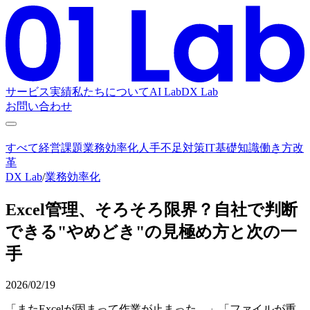
サービス
実績
私たちについて
AI Lab
DX Lab
お問い合わせ
すべて
経営課題
業務効率化
人手不足対策
IT基礎知識
働き方改
革
DX Lab
/
業務効率化
Excel管理、そろそろ限界？自社で判断
できる"やめどき"の見極め方と次の一
手
2026/02/19
「またExcelが固まって作業が止まった…」「ファイルが重