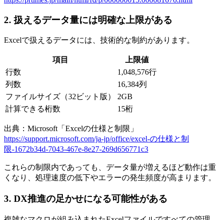
2. 扱えるデータ量には明確な上限がある
Excelで扱えるデータには、技術的な制約があります。
項目
上限値
行数
1,048,576行
列数
16,384列
ファイルサイズ（32ビット版）
2GB
計算できる桁数
15桁
出典：Microsoft「Excelの仕様と制限」
https://support.microsoft.com/ja-jp/office/excel-の仕様と制
限-1672b34d-7043-467e-8e27-269d656771c3
これらの制限内であっても、データ量が増えるほど動作は重
くなり、処理速度の低下やエラーの発生頻度が高まります。
3. DX推進の足かせになる可能性がある
複雑なマクロが組み込まれたExcelファイルですべての管理