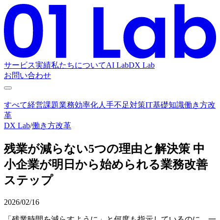
サービス
実績
私たちについて
AI Lab
DX Lab
お問い合わせ
すべて
経営課題
業務効率化
人手不足対策
IT基礎知識
働き方改
革
DX Lab
/
働き方改革
残業が減らない5つの理由と解決策 中
小企業が明日から始められる業務改善
ステップ
2026/02/16
「残業時間を減らすように」と何度も指示しているのに、一